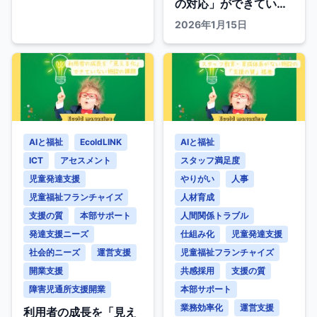
の対応」ができていな
い施設の陥穽
2026年1月15日
AIと福祉
EcoldLINK
AIと福祉
ICT
アセスメント
スタッフ満足度
児童発達支援
やりがい
人事
児童福祉フランチャイズ
人材育成
支援の質
本部サポート
人間関係トラブル
発達支援ニーズ
仕組み化
児童発達支援
社会的ニーズ
運営支援
児童福祉フランチャイズ
開業支援
共感採用
支援の質
障害児通所支援開業
本部サポート
業務効率化
運営支援
利用者の成長を「見え