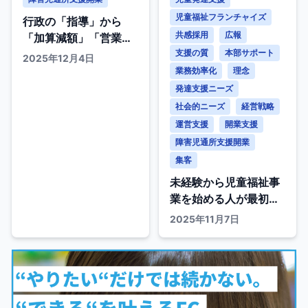
児童福祉フランチャイズ
行政の「指導」から
共感採用
広報
「加算減額」「営業停
止」へ～「事前対策」
支援の質
本部サポート
2025年12月4日
で「経営リスク」を回
業務効率化
理念
避する～
発達支援ニーズ
社会的ニーズ
経営戦略
運営支援
開業支援
障害児通所支援開業
集客
未経験から児童福祉事
業を始める人が最初の1
年で失敗しない秘訣
2025年11月7日