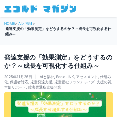
HOME
>
AIと福祉
>
発達支援の「効果測定」をどうするのか？～成長を可視化する仕
組み～
発達支援の「効果測定」をどうするの
か？～成長を可視化する仕組み～
2025年11月25日
|
AIと福祉
,
EcoldLINK
,
アセスメント
,
仕組み
化
,
保護者対応
,
児童発達支援
,
児童福祉フランチャイズ
,
支援の質
,
本部サポート
,
障害児通所支援開業