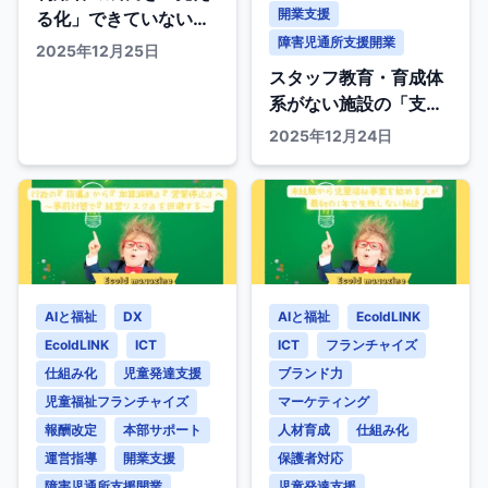
開業支援
る化」できていない施
設の課題
障害児通所支援開業
2025年12月25日
スタッフ教育・育成体
系がない施設の「支援
の質」格差
2025年12月24日
AIと福祉
DX
AIと福祉
EcoldLINK
EcoldLINK
ICT
ICT
フランチャイズ
仕組み化
児童発達支援
ブランド力
児童福祉フランチャイズ
マーケティング
報酬改定
本部サポート
人材育成
仕組み化
運営指導
開業支援
保護者対応
障害児通所支援開業
児童発達支援