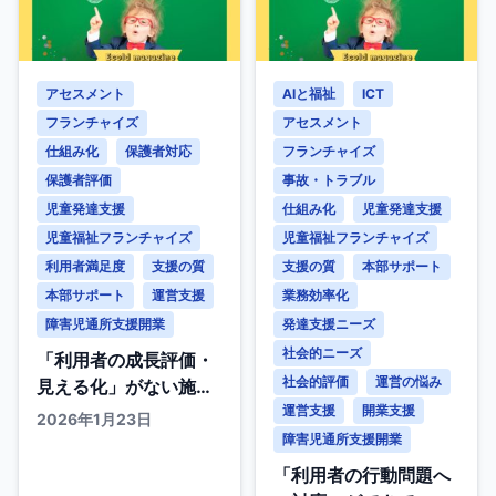
アセスメント
AIと福祉
ICT
フランチャイズ
アセスメント
仕組み化
保護者対応
フランチャイズ
保護者評価
事故・トラブル
児童発達支援
仕組み化
児童発達支援
児童福祉フランチャイズ
児童福祉フランチャイズ
利用者満足度
支援の質
支援の質
本部サポート
本部サポート
運営支援
業務効率化
障害児通所支援開業
発達支援ニーズ
社会的ニーズ
「利用者の成長評価・
社会的評価
運営の悩み
見える化」がない施設
の『継続率低下』と
運営支援
開業支援
2026年1月23日
『親の不安』
障害児通所支援開業
「利用者の行動問題へ