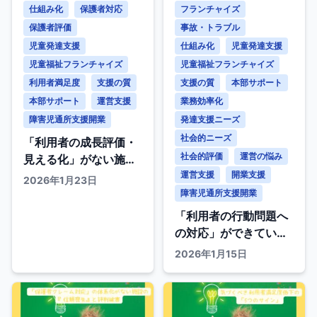
仕組み化
保護者対応
フランチャイズ
保護者評価
事故・トラブル
児童発達支援
仕組み化
児童発達支援
児童福祉フランチャイズ
児童福祉フランチャイズ
利用者満足度
支援の質
支援の質
本部サポート
本部サポート
運営支援
業務効率化
障害児通所支援開業
発達支援ニーズ
社会的ニーズ
「利用者の成長評価・
社会的評価
運営の悩み
見える化」がない施設
の『継続率低下』と
運営支援
開業支援
2026年1月23日
『親の不安』
障害児通所支援開業
「利用者の行動問題へ
の対応」ができていな
い施設の陥穽
2026年1月15日