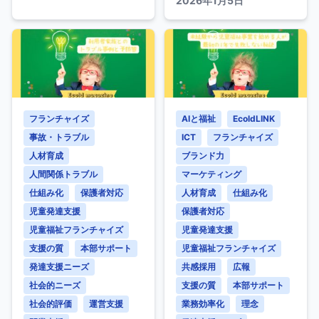
2026年1月5日
のサイン」
フランチャイズ
AIと福祉
EcoldLINK
事故・トラブル
ICT
フランチャイズ
人材育成
ブランド力
人間関係トラブル
マーケティング
仕組み化
保護者対応
人材育成
仕組み化
児童発達支援
保護者対応
児童福祉フランチャイズ
児童発達支援
支援の質
本部サポート
児童福祉フランチャイズ
発達支援ニーズ
共感採用
広報
社会的ニーズ
支援の質
本部サポート
社会的評価
運営支援
業務効率化
理念