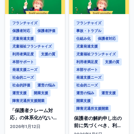
フランチャイズ
フランチャイズ
保護者対応
保護者評価
事故・トラブル
児童発達支援
仕組み化
保護者対応
児童福祉フランチャイズ
児童発達支援
利用者満足度
支援の質
児童福祉フランチャイズ
本部サポート
利用者満足度
支援の質
発達支援ニーズ
本部サポート
社会的ニーズ
発達支援ニーズ
社会的評価
運営の悩み
社会的ニーズ
運営支援
開業支援
運営の悩み
運営支援
障害児通所支援開業
開業支援
障害児通所支援開業
「保護者クレーム対
応」の体系化がない施
保護者の解約申し出の
設の『信頼喪失』と評
前に気づくべき、利用
2026年1月12日
判被害
者満足度低下の「5つ