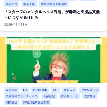
運営指導
開業支援
障害児通所支援開業
「スタッフのメンタルヘルス課題」が離職と支援品質低
下につながる仕組み
2026年1月13日
AIと福祉
DX
EcoldLINK
ICT
仕組み化
児童発達支援
児童福祉フランチャイズ
報酬改定
本部サポート
運営指導
開業支援
障害児通所支援開業