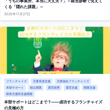
「うちの事業所、本当に大丈夫？」～経営診断で見えて
くる「隠れた課題」～
2025年11月27日
フランチャイズ
児童発達支援
児童福祉フランチャイズ
本部サポート
独立開業
運営指導
運営支援
開業支援
障害児通所支援開業
本部サポートはどこまで？――成功するフランチャイズ
の見極め方