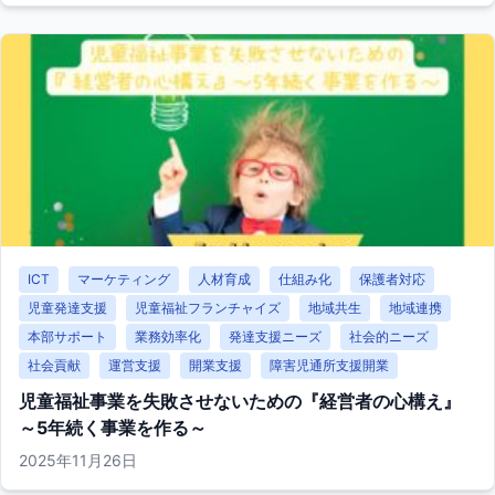
ICT
マーケティング
人材育成
仕組み化
保護者対応
児童発達支援
児童福祉フランチャイズ
地域共生
地域連携
本部サポート
業務効率化
発達支援ニーズ
社会的ニーズ
社会貢献
運営支援
開業支援
障害児通所支援開業
児童福祉事業を失敗させないための『経営者の心構え』
～5年続く事業を作る～
2025年11月26日