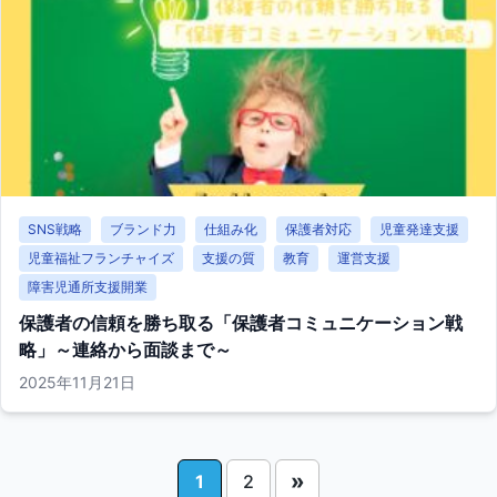
SNS戦略
ブランド力
仕組み化
保護者対応
児童発達支援
児童福祉フランチャイズ
支援の質
教育
運営支援
障害児通所支援開業
保護者の信頼を勝ち取る「保護者コミュニケーション戦
略」～連絡から面談まで～
2025年11月21日
»
1
2