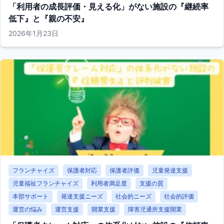
「利用者の成長評価・見える化」がない施設の『継続率
低下』と『親の不安』
2026年1月23日
フランチャイズ
保護者対応
保護者評価
児童発達支援
児童福祉フランチャイズ
利用者満足度
支援の質
本部サポート
発達支援ニーズ
社会的ニーズ
社会的評価
運営の悩み
運営支援
開業支援
障害児通所支援開業