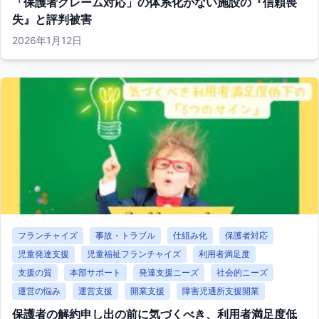
「保護者クレーム対応」の体系化がない施設の『信頼喪
失』と評判被害
2026年1月12日
フランチャイズ
事故・トラブル
仕組み化
保護者対応
児童発達支援
児童福祉フランチャイズ
利用者満足度
支援の質
本部サポート
発達支援ニーズ
社会的ニーズ
運営の悩み
運営支援
開業支援
障害児通所支援開業
保護者の解約申し出の前に気づくべき、利用者満足度低