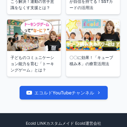
こう解決！運動の苦手意
が自信を持てる！SSTカ
識をなくす支援とは？
ードの活用法
子どものコミュニケーシ
〇〇に効果！「キューブ
ョン能力を育む「トーキ
積み木」の療育活用法
ングゲーム」とは？
エコルドYouTubeチャンネル
Ecold LINK
カスタムメイド Ecold
運営会社